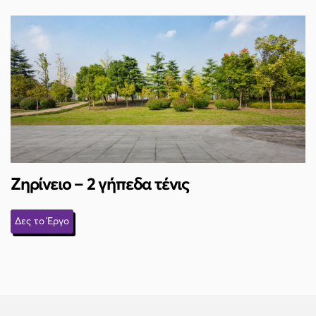
Ζηρίνειο – 2 γήπεδα τένις
Δες το Έργο