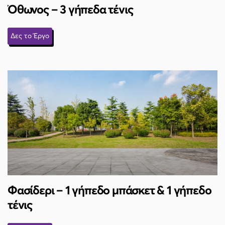
Όθωνος – 3 γήπεδα τένις
Δες το Έργο
Φασίδερι – 1 γήπεδο μπάσκετ & 1 γήπεδο
τένις