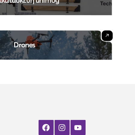
ακατασκευή unimog
Drones